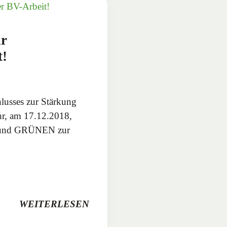
ur
t!
usses zur Stärkung
hr, am 17.12.2018,
U und GRÜNEN zur
WEITERLESEN