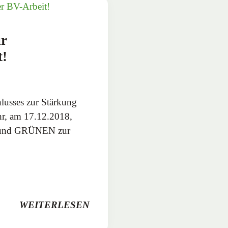
ur
t!
usses zur Stärkung
hr, am 17.12.2018,
U und GRÜNEN zur
WEITERLESEN