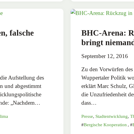
, falsche
BHC-Arena: Rü
bringt niemand
September 12, 2016
Zu den Vorwürfen des
die Aufstellung des
Wuppertaler Politik w
en und abgestimmt
erklärt Marc Schulz, 
wicklungspolitische
die Unzufriedenheit de
zende: „Nachdem…
dass…
Klima
Presse
,
Stadtentwicklung
,
T
Bergische Kooperation
,