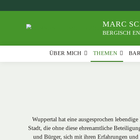
Weiter
zum
Inhalt
MARC SC
BERGISCH EN
ÜBER MICH
THEMEN
BA
Wuppertal hat eine ausgesprochen lebendige B
Stadt, die ohne diese ehrenamtliche Beteiligun
und Bürger, sich mit ihren Erfahrungen und 