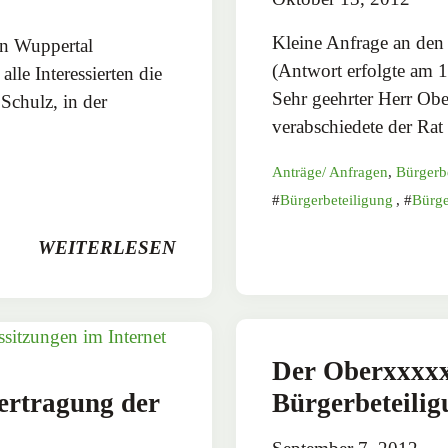
Kleine Anfrage an de
in Wuppertal
(Antwort erfolgte am 1
le Interessierten die
Sehr geehrter Herr Ob
 Schulz, in der
verabschiedete der Ra
Anträge/ Anfragen
,
Bürgerb
Bürgerbeteiligung
,
Bürge
WEITERLESEN
Der Oberxxxxx
rtragung der
Bürgerbeteilig