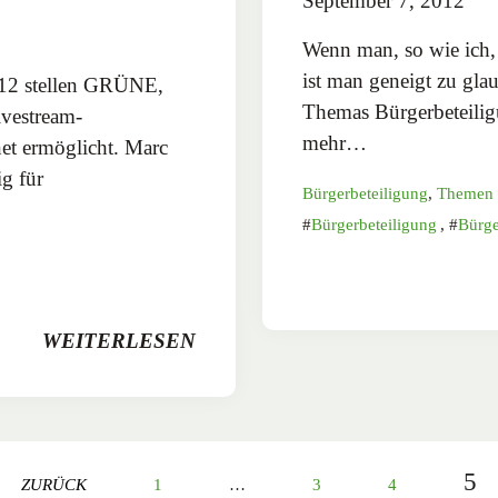
September 7, 2012
Wenn man, so wie ich, 
ist man geneigt zu gla
12 stellen GRÜNE,
Themas Bürgerbeteiligu
vestream-
mehr…
et ermöglicht. Marc
g für
Bürgerbeteiligung
,
Themen
Bürgerbeteiligung
,
Bürge
WEITERLESEN
5
ZURÜCK
1
…
3
4