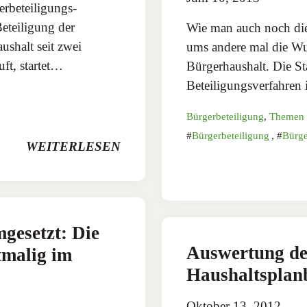
gerbeteiligungs-
eteiligung der
Wie man auch noch die 
shalt seit zwei
ums andere mal die Wup
ft, startet…
Bürgerhaushalt. Die Sta
Beteiligungsverfahre
Bürgerbeteiligung
,
Themen
Bürgerbeteiligung
,
Bürge
WEITERLESEN
esetzt: Die
Auswertung der
tmalig im
Haushaltsplan
Oktober 13, 2012