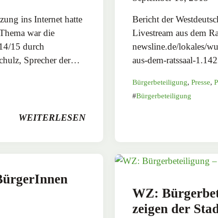
zung ins Internet hatte
Bericht der Westdeuts
s Thema war die
Livestream aus dem Ra
014/15 durch
newsline.de/lokales/wu
chulz, Sprecher der…
aus-dem-ratssaal-1.1
Bürgerbeteiligung
,
Presse
,
P
Bürgerbeteiligung
WEITERLESEN
 BürgerInnen
WZ: Bürgerbet
zeigen der Stad