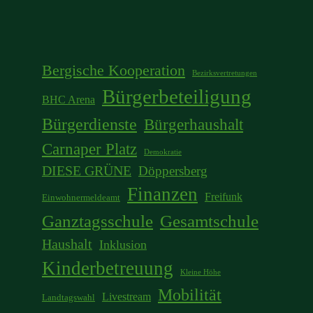
Bergische Kooperation
Bezirksvertretungen
Bürgerbeteiligung
BHC Arena
Bürgerdienste
Bürgerhaushalt
Carnaper Platz
Demokratie
DIESE GRÜNE
Döppersberg
Finanzen
Freifunk
Einwohnermeldeamt
Ganztagsschule
Gesamtschule
Haushalt
Inklusion
Kinderbetreuung
Kleine Höhe
Mobilität
Livestream
Landtagswahl