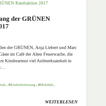
fang der GRÜNEN
017
enden der GRÜNEN, Anja Liebert und Marc
Gäste im Café der Alten Feuerwache, die
hre Kinderarmut viel Aufmerksamkeit in
rc…
hule
,
Kinderbetreuung
,
Mobilität
,
WEITERLESEN