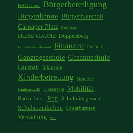
Bürgerbeteiligung
BHC Arena
Bürgerdienste
Bürgerhaushalt
Carnaper Platz
Demokratie
DIESE GRÜNE
Döppersberg
Finanzen
Freifunk
Einwohnermeldeamt
Ganztagsschule
Gesamtschule
Haushalt
Inklusion
Kinderbetreuung
Kleine Höhe
Mobilität
Livestream
Landtagswahl
Rott
Radverkehr
Schulmittagessen
Schulsozialarbeit
Unterbarmen
Verwaltung
VHS