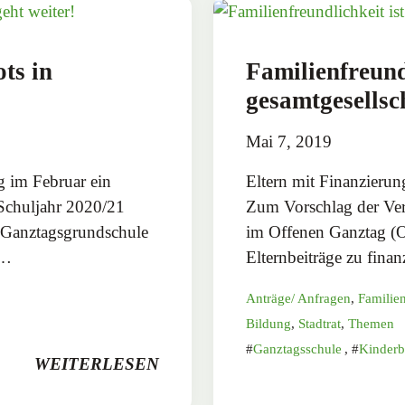
ts in
Familienfreundl
gesamtgesellsc
Mai 7, 2019
g im Februar ein
Eltern mit Finanzierun
chuljahr 2020/21
Zum Vorschlag der Ver
n Ganztagsgrundschule
im Offenen Ganztag (O
u…
Elternbeiträge zu fina
Anträge/ Anfragen
,
Familien
Bildung
,
Stadtrat
,
Themen
Ganztagsschule
,
Kinderb
WEITERLESEN