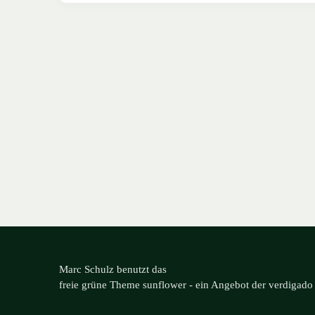
Marc Schulz benutzt das
freie grüne Theme
sunflower
‐ ein Angebot der
verdigado