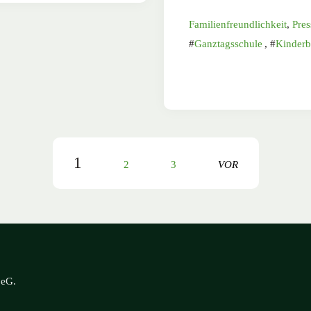
Familienfreundlichkeit
,
Pres
Ganztagsschule
,
Kinderb
1
2
3
VOR
 eG
.