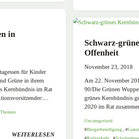
en in
Schwarz-grüne
Offenheit
November 23, 2018
tagessen für Kinder
nd Grüne in ihrem
Am 22. November 2018
es Kernbündnis im Rat
90/Die Grünen Wuppert
aktionsvorsitzender:…
grünes Kernbündnis ge
2020 im Rat zusamme
Themen
Uncategorized
Bürgerbeteiligung
,
Ganzt
WEITERLESEN
Radverkehr
,
Schulmittag