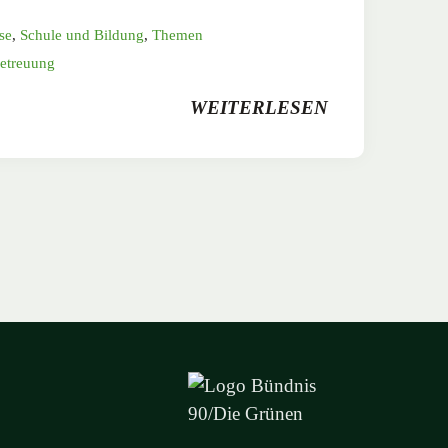
se
,
Schule und Bildung
,
Themen
etreuung
WEITERLESEN