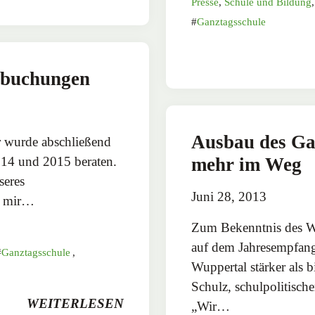
Presse
,
Schule und Bildung
Ganztagsschule
tbuchungen
Ausbau des Gan
r wurde abschließend
014 und 2015 beraten.
mehr im Weg
seres
Juni 28, 2013
m mir…
Zum Bekenntnis des Wu
auf dem Jahresempfang
Ganztagsschule
,
Wuppertal stärker als 
Schulz, schulpolitisc
WEITERLESEN
„Wir…