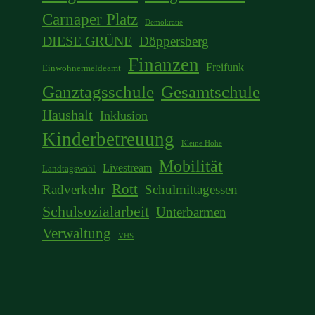
Carnaper Platz
Demokratie
DIESE GRÜNE
Döppersberg
Finanzen
Freifunk
Einwohnermeldeamt
Ganztagsschule
Gesamtschule
Haushalt
Inklusion
Kinderbetreuung
Kleine Höhe
Mobilität
Livestream
Landtagswahl
Rott
Radverkehr
Schulmittagessen
Schulsozialarbeit
Unterbarmen
Verwaltung
VHS