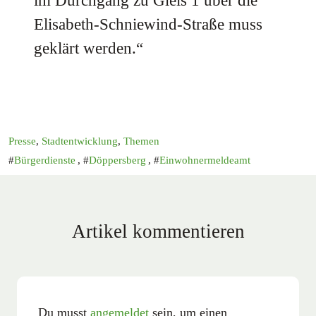
im Durchgang zu Gleis 1 über die
Elisabeth-Schniewind-Straße muss
geklärt werden.“
Presse
,
Stadtentwicklung
,
Themen
Bürgerdienste
,
Döppersberg
,
Einwohnermeldeamt
Artikel kommentieren
Du musst
angemeldet
sein, um einen