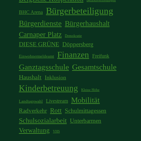
Bezirksvertretungen
Bürgerbeteiligung
BHC Arena
Bürgerdienste
Bürgerhaushalt
Carnaper Platz
Demokratie
DIESE GRÜNE
Döppersberg
Finanzen
Freifunk
Einwohnermeldeamt
Ganztagsschule
Gesamtschule
Haushalt
Inklusion
Kinderbetreuung
Kleine Höhe
Mobilität
Livestream
Landtagswahl
Rott
Radverkehr
Schulmittagessen
Schulsozialarbeit
Unterbarmen
Verwaltung
VHS