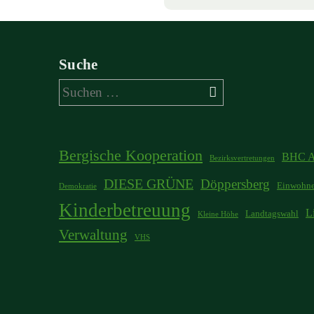
Suche
Suchen
nach:
Bergische Kooperation
BHC A
Bezirksvertretungen
DIESE GRÜNE
Döppersberg
Einwohne
Demokratie
Kinderbetreuung
L
Landtagswahl
Kleine Höhe
Verwaltung
VHS