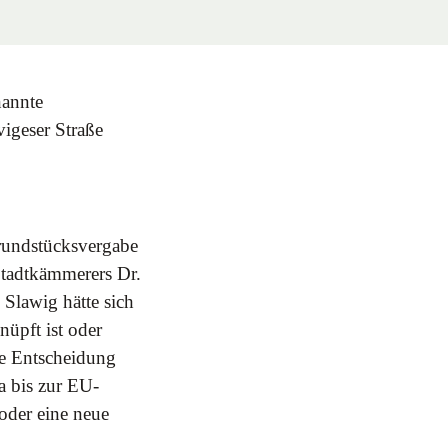
nannte
igeser Straße
rundstücksvergabe
 Stadtkämmerers Dr.
 Slawig hätte sich
üpft ist oder
re Entscheidung
a bis zur EU-
 oder eine neue