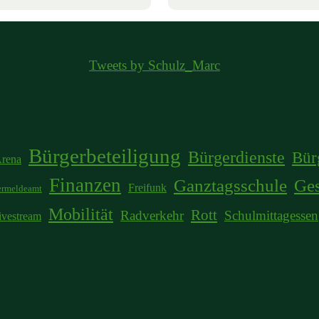
Tweets by Schulz_Marc
Bürgerbeteiligung
Bürgerdienste
Bür
rena
Finanzen
Ganztagsschule
Ge
Freifunk
rmeldeamt
Mobilität
Rott
Radverkehr
Schulmittagessen
ivestream