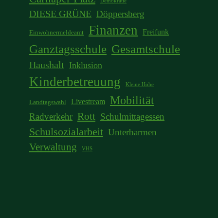
Demokratie
DIESE GRÜNE
Döppersberg
Finanzen
Freifunk
Einwohnermeldeamt
Ganztagsschule
Gesamtschule
Haushalt
Inklusion
Kinderbetreuung
Kleine Höhe
Mobilität
Livestream
Landtagswahl
Rott
Radverkehr
Schulmittagessen
Schulsozialarbeit
Unterbarmen
Verwaltung
VHS