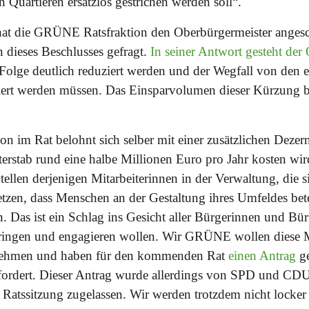
Quartieren ersatzlos gestrichen werden soll“.
 hat die GRÜNE Ratsfraktion den Oberbürgermeister anges
dieses Beschlusses gefragt.
In seiner Antwort gesteht der
 Folge deutlich reduziert werden und der Wegfall von den 
ert werden müssen. Das Einsparvolumen dieser Kürzung b
on im Rat belohnt sich selber mit einer zusätzlichen Dezern
terstab rund eine halbe Millionen Euro pro Jahr kosten wi
tellen derjenigen Mitarbeiterinnen in der Verwaltung, die si
etzen, dass Menschen an der Gestaltung ihres Umfeldes bet
en. Das ist ein Schlag ins Gesicht aller Bürgerinnen und Bürg
nbringen und engagieren wollen. Wir GRÜNE wollen diese
nnehmen und haben für den kommenden Rat
einen Antrag
ge
n fordert. Dieser Antrag wurde allerdings von SPD und CD
Ratssitzung zugelassen. Wir werden trotzdem nicht locker 