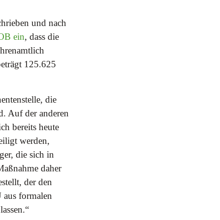
chrieben und nach
 OB ein
, dass die
ehrenamtlich
eträgt 125.625
entenstelle, die
rd. Auf der anderen
ch bereits heute
eiligt werden,
er, die sich in
 Maßnahme daher
stellt, der den
U aus formalen
lassen.“