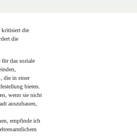
itisiert die
rdert die
für das soziale
einden,
 die in einer
estellung bieten.
en, wenn sie nicht
tadt auszubauen,
chen, empfinde ich
n ehrenamtlichem