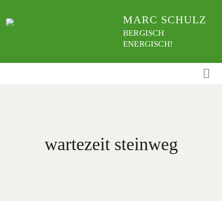
Weiter
MARC SCHULZ
zum
Inhalt
BERGISCH
ENERGISCH!
wartezeit steinweg