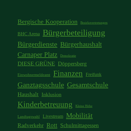
Bergische Kooperation
Bezirksvertretungen
Bürgerbeteiligung
BHC Arena
Bürgerdienste
Bürgerhaushalt
Carnaper Platz
Demokratie
DIESE GRÜNE
Döppersberg
Finanzen
Freifunk
Einwohnermeldeamt
Ganztagsschule
Gesamtschule
Haushalt
Inklusion
Kinderbetreuung
Kleine Höhe
Mobilität
Livestream
Landtagswahl
Rott
Radverkehr
Schulmittagessen