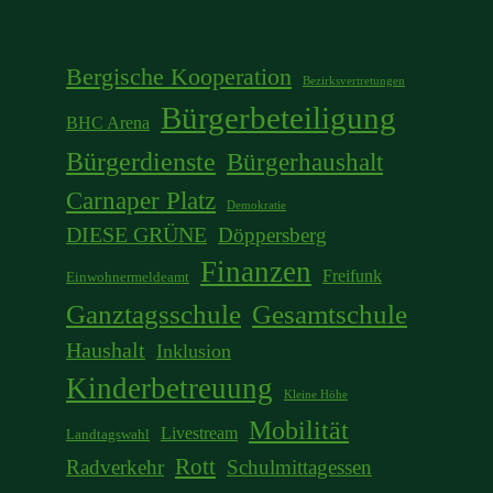
Bergische Kooperation
Bezirksvertretungen
Bürgerbeteiligung
BHC Arena
Bürgerdienste
Bürgerhaushalt
Carnaper Platz
Demokratie
DIESE GRÜNE
Döppersberg
Finanzen
Freifunk
Einwohnermeldeamt
Ganztagsschule
Gesamtschule
Haushalt
Inklusion
Kinderbetreuung
Kleine Höhe
Mobilität
Livestream
Landtagswahl
Rott
Radverkehr
Schulmittagessen