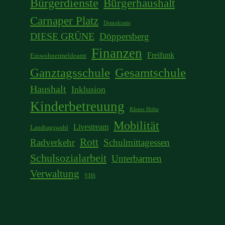
Bürgerdienste
Bürgerhaushalt
Carnaper Platz
Demokratie
DIESE GRÜNE
Döppersberg
Finanzen
Freifunk
Einwohnermeldeamt
Ganztagsschule
Gesamtschule
Haushalt
Inklusion
Kinderbetreuung
Kleine Höhe
Mobilität
Livestream
Landtagswahl
Rott
Radverkehr
Schulmittagessen
Schulsozialarbeit
Unterbarmen
Verwaltung
VHS