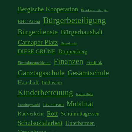
Bergische Kooperation
Bezirksvertretungen
Bürgerbeteiligung
BHC Arena
Bürgerdienste
Bürgerhaushalt
Carnaper Platz
Demokratie
DIESE GRÜNE
Döppersberg
Finanzen
Freifunk
Einwohnermeldeamt
Ganztagsschule
Gesamtschule
Haushalt
Inklusion
Kinderbetreuung
Kleine Höhe
Mobilität
Livestream
Landtagswahl
Rott
Radverkehr
Schulmittagessen
Schulsozialarbeit
Unterbarmen