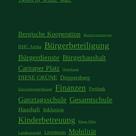
Tweets by Schulz_Marc
Bergische Kooperation
Bezirksvertretungen
Bürgerbeteiligung
BHC Arena
Bürgerdienste
Bürgerhaushalt
Carnaper Platz
Demokratie
DIESE GRÜNE
Döppersberg
Finanzen
Freifunk
Einwohnermeldeamt
Ganztagsschule
Gesamtschule
Haushalt
Inklusion
Kinderbetreuung
Kleine Höhe
Mobilität
Livestream
Landtagswahl