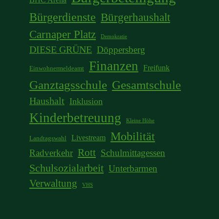
Bürgerdienste
Bürgerhaushalt
Carnaper Platz
Demokratie
DIESE GRÜNE
Döppersberg
Finanzen
Freifunk
Einwohnermeldeamt
Ganztagsschule
Gesamtschule
Haushalt
Inklusion
Kinderbetreuung
Kleine Höhe
Mobilität
Livestream
Landtagswahl
Rott
Radverkehr
Schulmittagessen
Schulsozialarbeit
Unterbarmen
Verwaltung
VHS