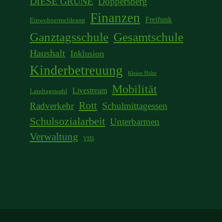
DIESE GRÜNE
Döppersberg
Finanzen
Freifunk
Einwohnermeldeamt
Ganztagsschule
Gesamtschule
Haushalt
Inklusion
Kinderbetreuung
Kleine Höhe
Mobilität
Livestream
Landtagswahl
Rott
Radverkehr
Schulmittagessen
Schulsozialarbeit
Unterbarmen
Verwaltung
VHS