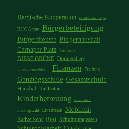
Bergische Kooperation
Bezirksvertretungen
Bürgerbeteiligung
BHC Arena
Bürgerdienste
Bürgerhaushalt
Carnaper Platz
Demokratie
DIESE GRÜNE
Döppersberg
Finanzen
Freifunk
Einwohnermeldeamt
Ganztagsschule
Gesamtschule
Haushalt
Inklusion
Kinderbetreuung
Kleine Höhe
Mobilität
Livestream
Landtagswahl
Rott
Radverkehr
Schulmittagessen
Schulsozialarbeit
Unterbarmen