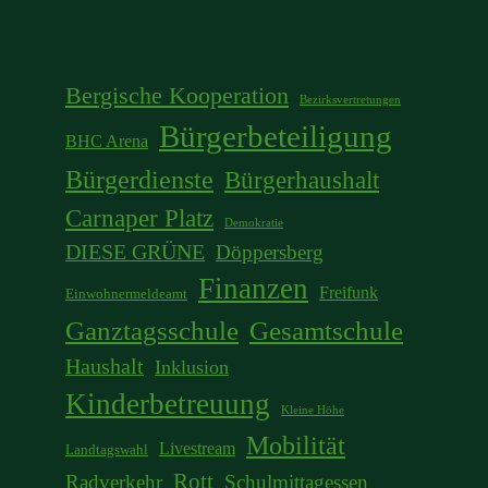
Bergische Kooperation
Bezirksvertretungen
Bürgerbeteiligung
BHC Arena
Bürgerdienste
Bürgerhaushalt
Carnaper Platz
Demokratie
DIESE GRÜNE
Döppersberg
Finanzen
Freifunk
Einwohnermeldeamt
Ganztagsschule
Gesamtschule
Haushalt
Inklusion
Kinderbetreuung
Kleine Höhe
Mobilität
Livestream
Landtagswahl
Rott
Radverkehr
Schulmittagessen