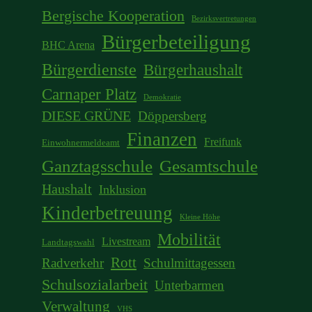
Bergische Kooperation
Bezirksvertretungen
Bürgerbeteiligung
BHC Arena
Bürgerdienste
Bürgerhaushalt
Carnaper Platz
Demokratie
DIESE GRÜNE
Döppersberg
Finanzen
Freifunk
Einwohnermeldeamt
Ganztagsschule
Gesamtschule
Haushalt
Inklusion
Kinderbetreuung
Kleine Höhe
Mobilität
Livestream
Landtagswahl
Rott
Radverkehr
Schulmittagessen
Schulsozialarbeit
Unterbarmen
Verwaltung
VHS