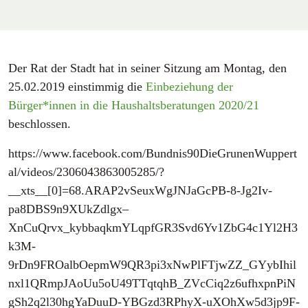
Der Rat der Stadt hat in seiner Sitzung am Montag, den
25.02.2019 einstimmig die
Einbeziehung der
Bürger*innen in die Haushaltsberatungen 2020/21
beschlossen.
https://www.facebook.com/Bundnis90DieGrunenWuppert
al/videos/2306043863005285/?
__xts__[0]=68.ARAP2vSeuxWgJNJaGcPB-8-Jg2Iv-
pa8DBS9n9XUkZdlgx–
XnCuQrvx_kybbaqkmYLqpfGR3Svd6Yv1ZbG4c1Yl2H3
k3M-
9rDn9FROalbOepmW9QR3pi3xNwPlFTjwZZ_GYybIhil
nxl1QRmpJAoUu5oU49TTqtqhB_ZVcCiq2z6ufhxpnPiN
gSh2q2l30hgYaDuuD-YBGzd3RPhyX-uXOhXw5d3jp9F-