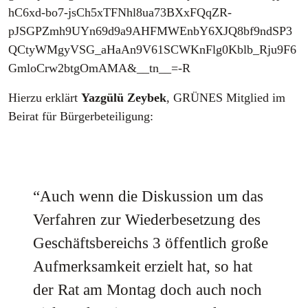
hC6xd-bo7-jsCh5xTFNhl8ua73BXxFQqZR-
pJSGPZmh9UYn69d9a9AHFMWEnbY6XJQ8bf9ndSP3
QCtyWMgyVSG_aHaAn9V61SCWKnFlg0Kblb_Rju9F6
GmloCrw2btgOmAMA&__tn__=-R
Hierzu erklärt
Yazgülü Zeybek
, GRÜNES Mitglied im
Beirat für Bürgerbeteiligung:
“Auch wenn die Diskussion um das
Verfahren zur Wiederbesetzung des
Geschäftsbereichs 3 öffentlich große
Aufmerksamkeit erzielt hat, so hat
der Rat am Montag doch auch noch