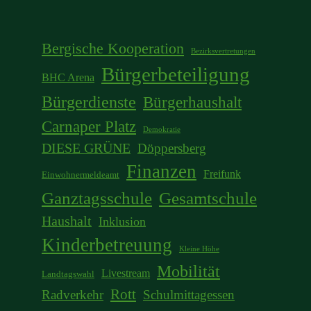
Bergische Kooperation
Bezirksvertretungen
Bürgerbeteiligung
BHC Arena
Bürgerdienste
Bürgerhaushalt
Carnaper Platz
Demokratie
DIESE GRÜNE
Döppersberg
Finanzen
Freifunk
Einwohnermeldeamt
Ganztagsschule
Gesamtschule
Haushalt
Inklusion
Kinderbetreuung
Kleine Höhe
Mobilität
Livestream
Landtagswahl
Rott
Radverkehr
Schulmittagessen