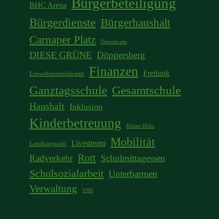
Bürgerbeteiligung
BHC Arena
Bürgerdienste
Bürgerhaushalt
Carnaper Platz
Demokratie
DIESE GRÜNE
Döppersberg
Finanzen
Freifunk
Einwohnermeldeamt
Ganztagsschule
Gesamtschule
Haushalt
Inklusion
Kinderbetreuung
Kleine Höhe
Mobilität
Livestream
Landtagswahl
Rott
Radverkehr
Schulmittagessen
Schulsozialarbeit
Unterbarmen
Verwaltung
VHS