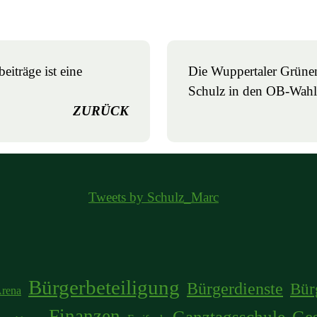
eiträge ist eine
Die Wuppertaler Grüne
Schulz in den OB-Wah
ZURÜCK
Tweets by Schulz_Marc
Bürgerbeteiligung
Bürgerdienste
Bür
rena
Finanzen
Ganztagsschule
Ge