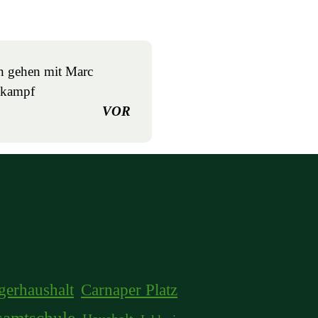
n gehen mit Marc
lkampf
VOR
gerhaushalt
Carnaper Platz
samtschule