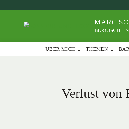
Weiter
zum
Inhalt
MARC SC
BERGISCH EN
ÜBER MICH
THEMEN
BA
Verlust von 