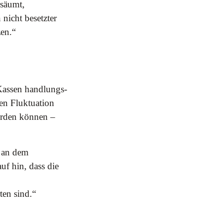
rsäumt,
nicht besetzter
zen.“
 Kassen handlungs-
gen Fluktuation
erden können –
 an dem
uf hin, dass die
ten sind.“