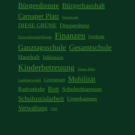
Bürgerdienste
Bürgerhaushalt
Carnaper Platz
Demokratie
DIESE GRÜNE
Döppersberg
Finanzen
Freifunk
Einwohnermeldeamt
Ganztagsschule
Gesamtschule
Haushalt
Inklusion
Kinderbetreuung
Kleine Höhe
Mobilität
Livestream
Landtagswahl
Rott
Radverkehr
Schulmittagessen
Schulsozialarbeit
Unterbarmen
Verwaltung
VHS