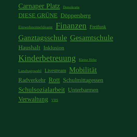
Carnaper Platz
Demokratie
DIESE GRÜNE
Döppersberg
Finanzen
Freifunk
Einwohnermeldeamt
Ganztagsschule
Gesamtschule
Haushalt
Inklusion
Kinderbetreuung
Kleine Höhe
Mobilität
Livestream
Landtagswahl
Rott
Radverkehr
Schulmittagessen
Schulsozialarbeit
Unterbarmen
Verwaltung
VHS