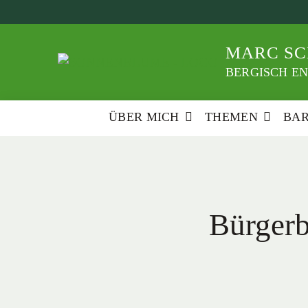
Weiter
zum
Inhalt
MARC SC
BERGISCH EN
ÜBER MICH
THEMEN
BA
Bürgerb