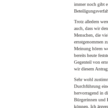
immer noch gibt es
Beteiligungsverfah
Trotz alledem wer
auch, dass wir de
Menschen, die viel
ernstgenommen zu 
Meinung hören wol
bereits heute fest
Gegenteil von ern
wir diesem Antrag
Sehr wohl zustim
Durchführung eines
hervorragend in d
Bürgerinnen und B
können. Ich ärgere