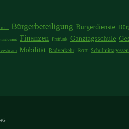
Bürgerbeteiligung
Bürgerdienste
Bür
rena
Finanzen
Ganztagsschule
Ge
Freifunk
rmeldeamt
Mobilität
Rott
Radverkehr
Schulmittagessen
ivestream
 eG
.