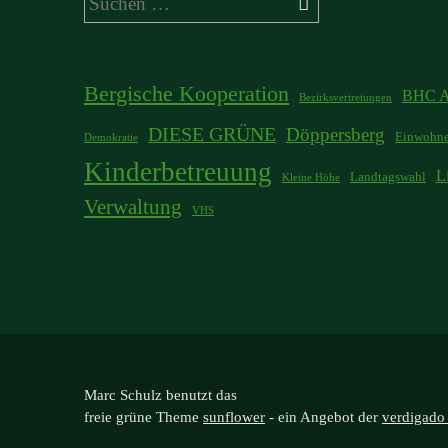
nach:
Bergische Kooperation
BHC A
Bezirksvertretungen
DIESE GRÜNE
Döppersberg
Einwohne
Demokratie
Kinderbetreuung
L
Landtagswahl
Kleine Höhe
Verwaltung
VHS
Marc Schulz benutzt das
freie grüne Theme
sunflower
‐ ein Angebot der
verdigado