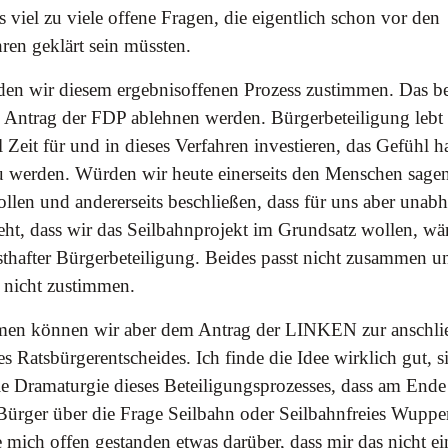
 viel zu viele offene Fragen, die eigentlich schon vor den
ren geklärt sein müssten.
den wir diesem ergebnisoffenen Prozess zustimmen. Das be
n Antrag der FDP ablehnen werden. Bürgerbeteiligung lebt 
 Zeit für und in dieses Verfahren investieren, das Gefühl h
werden. Würden wir heute einerseits den Menschen sagen,
len und andererseits beschließen, dass für uns aber unab
steht, dass wir das Seilbahnprojekt im Grundsatz wollen, wä
sthafter Bürgerbeteiligung. Beides passt nicht zusammen 
 nicht zustimmen.
men können wir aber dem Antrag der LINKEN zur anschl
 Ratsbürgerentscheides. Ich finde die Idee wirklich gut, si
ie Dramaturgie dieses Beteiligungsprozesses, dass am Ende
ürger über die Frage Seilbahn oder Seilbahnfreies Wupper
 mich offen gestanden etwas darüber, dass mir das nicht ein