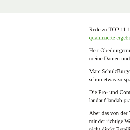
Rede zu TOP 11.11
qualifizierte erge
Herr Oberbürgerme
meine Damen und
Marc SchulzBürger
schon etwas zu sp
Die Pro- und Cont
landauf-landab prä
Aber das von der V
mir der richtige W
nicht-direkt Betei