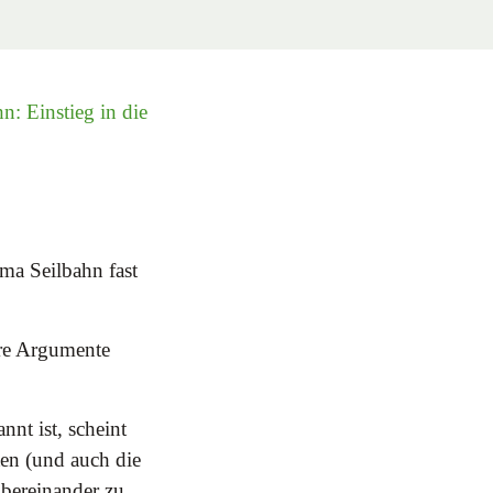
n: Einstieg in die
ma Seilbahn fast
hre Argumente
nt ist, scheint
ten (und auch die
übereinander zu