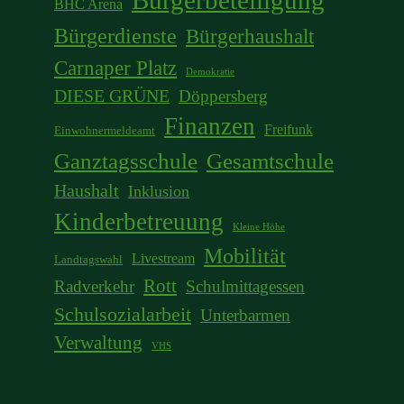
Bürgerbeteiligung
BHC Arena
Bürgerdienste
Bürgerhaushalt
Carnaper Platz
Demokratie
DIESE GRÜNE
Döppersberg
Finanzen
Freifunk
Einwohnermeldeamt
Ganztagsschule
Gesamtschule
Haushalt
Inklusion
Kinderbetreuung
Kleine Höhe
Mobilität
Livestream
Landtagswahl
Rott
Radverkehr
Schulmittagessen
Schulsozialarbeit
Unterbarmen
Verwaltung
VHS