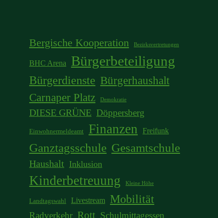
Bergische Kooperation
Bezirksvertretungen
Bürgerbeteiligung
BHC Arena
Bürgerdienste
Bürgerhaushalt
Carnaper Platz
Demokratie
DIESE GRÜNE
Döppersberg
Finanzen
Freifunk
Einwohnermeldeamt
Ganztagsschule
Gesamtschule
Haushalt
Inklusion
Kinderbetreuung
Kleine Höhe
Mobilität
Livestream
Landtagswahl
Rott
Radverkehr
Schulmittagessen