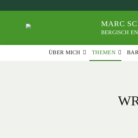
Weiter
zum
Inhalt
MARC SC
BERGISCH EN
ÜBER MICH
THEMEN
BA
WR: