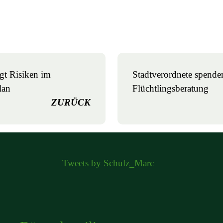
igt Risiken im
Stadtverordnete spende
lan
Flüchtlingsberatung
ZURÜCK
Tweets by Schulz_Marc