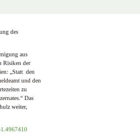
gung des
hmigung aus
 Risiken der
ien: „Statt den
meldeamt und den
tezeiten zu
zernates.“ Das
hulz weiter,
d-1.4967410