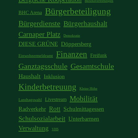
Bezirksvertretungen
Bürgerbeteiligung
BHC Arena
Bürgerdienste
Bürgerhaushalt
Carnaper Platz
Demokratie
DIESE GRÜNE
Döppersberg
Finanzen
Freifunk
Einwohnermeldeamt
Ganztagsschule
Gesamtschule
Haushalt
Inklusion
Kinderbetreuung
Kleine Höhe
Mobilität
Livestream
Landtagswahl
Rott
Radverkehr
Schulmittagessen
Schulsozialarbeit
Unterbarmen
Verwaltung
VHS