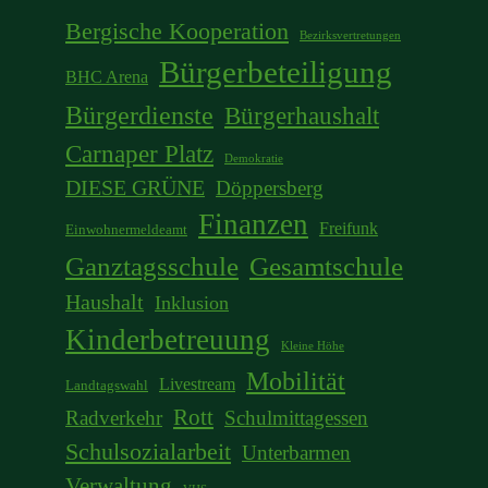
Bergische Kooperation
Bezirksvertretungen
Bürgerbeteiligung
BHC Arena
Bürgerdienste
Bürgerhaushalt
Carnaper Platz
Demokratie
DIESE GRÜNE
Döppersberg
Finanzen
Freifunk
Einwohnermeldeamt
Ganztagsschule
Gesamtschule
Haushalt
Inklusion
Kinderbetreuung
Kleine Höhe
Mobilität
Livestream
Landtagswahl
Rott
Radverkehr
Schulmittagessen
Schulsozialarbeit
Unterbarmen
Verwaltung