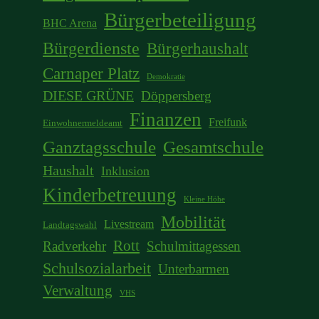
Bürgerbeteiligung
BHC Arena
Bürgerdienste
Bürgerhaushalt
Carnaper Platz
Demokratie
DIESE GRÜNE
Döppersberg
Finanzen
Freifunk
Einwohnermeldeamt
Ganztagsschule
Gesamtschule
Haushalt
Inklusion
Kinderbetreuung
Kleine Höhe
Mobilität
Livestream
Landtagswahl
Rott
Radverkehr
Schulmittagessen
Schulsozialarbeit
Unterbarmen
Verwaltung
VHS