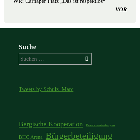
WR: Carnaper Platz „Das ist respektlos“
VOR
Suche
Suchen
nach:
Tweets by Schulz_Marc
Bergische Kooperation
Bezirksvertretungen
Bürgerbeteiligung
BHC Arena