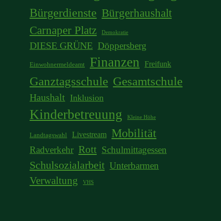
Bürgerdienste
Bürgerhaushalt
Carnaper Platz
Demokratie
DIESE GRÜNE
Döppersberg
Finanzen
Freifunk
Einwohnermeldeamt
Ganztagsschule
Gesamtschule
Haushalt
Inklusion
Kinderbetreuung
Kleine Höhe
Mobilität
Livestream
Landtagswahl
Rott
Radverkehr
Schulmittagessen
Schulsozialarbeit
Unterbarmen
Verwaltung
VHS