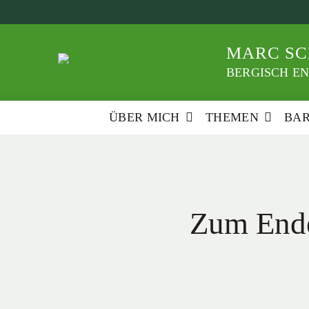
Weiter
zum
Inhalt
MARC SC
BERGISCH EN
ÜBER MICH
THEMEN
BA
Zum Ende