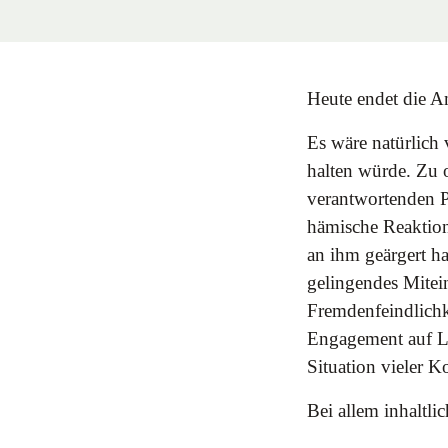
Heute endet die A
Es wäre natürlic
halten würde. Zu 
verantwortenden P
hämische Reaktio
an ihm geärgert ha
gelingendes Mitei
Fremdenfeindlichk
Engagement auf La
Situation vieler
Bei allem inhaltli