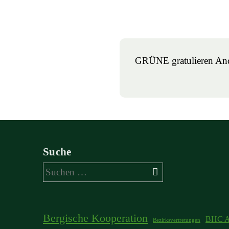
GRÜNE gratulieren An
Suche
Suchen
nach:
Bergische Kooperation
BHC A
Bezirksvertretungen