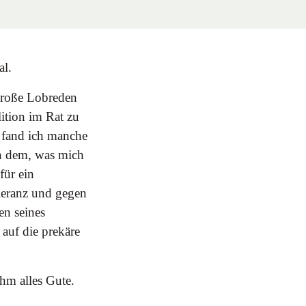
al.
große Lobreden
ition im Rat zu
m fand ich manche
n dem, was mich
für ein
oleranz und gegen
en seines
auf die prekäre
ihm alles Gute.