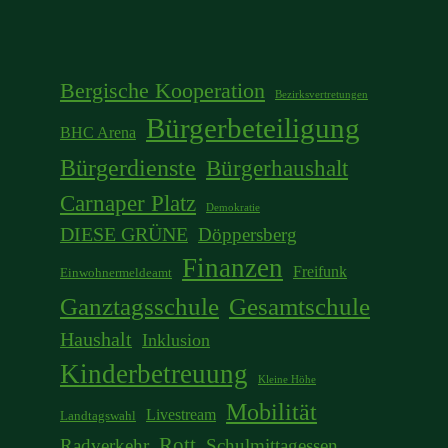
Bergische Kooperation
Bezirksvertretungen
Bürgerbeteiligung
BHC Arena
Bürgerdienste
Bürgerhaushalt
Carnaper Platz
Demokratie
DIESE GRÜNE
Döppersberg
Finanzen
Freifunk
Einwohnermeldeamt
Ganztagsschule
Gesamtschule
Haushalt
Inklusion
Kinderbetreuung
Kleine Höhe
Mobilität
Livestream
Landtagswahl
Rott
Radverkehr
Schulmittagessen