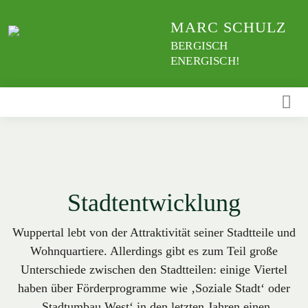
Weiter
MARC SCHULZ
zum
Inhalt
BERGISCH
ENERGISCH!
Stadtentwicklung
Wuppertal lebt von der Attraktivität seiner Stadtteile und
Wohnquartiere. Allerdings gibt es zum Teil große
Unterschiede zwischen den Stadtteilen: einige Viertel
haben über Förderprogramme wie ‚Soziale Stadt‘ oder
‚Stadtumbau West‘ in den letzten Jahren einen